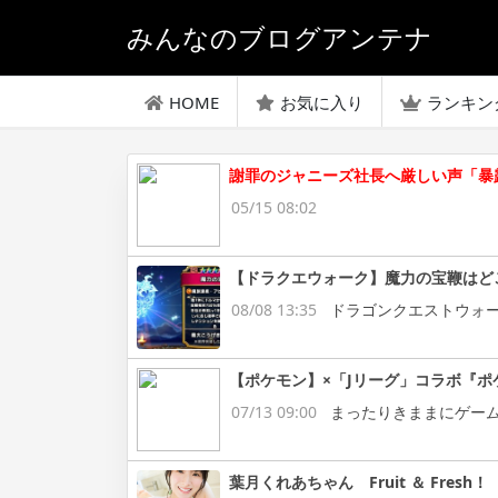
みんなのブログアンテナ
HOME
お気に入り
ランキン
謝罪のジャニーズ社長へ厳しい声「暴
05/15 08:02
【ドラクエウォーク】魔力の宝鞭はど
08/08 13:35
ドラゴンクエストウォ
【ポケモン】×「Jリーグ」コラボ『ポ
07/13 09:00
まったりきままにゲー
葉月くれあちゃん Fruit ＆ Fresh！