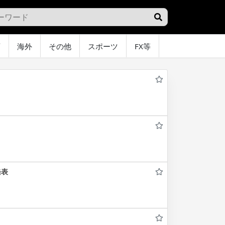
画
海外
その他
スポーツ
FX等
グラビア
オ
発表