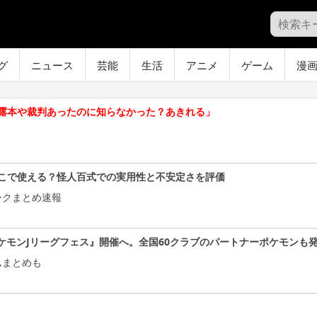
グ
ニュース
芸能
生活
アニメ
ゲーム
漫
露本や裁判あったのに知らなかった？あきれる」
こで使える？怪人百式での実用性と不安定さを評価
ークまとめ速報
ケモンJリーグフェス』開催へ。全国60クラブのパートナーポケモンも
ムまとめも