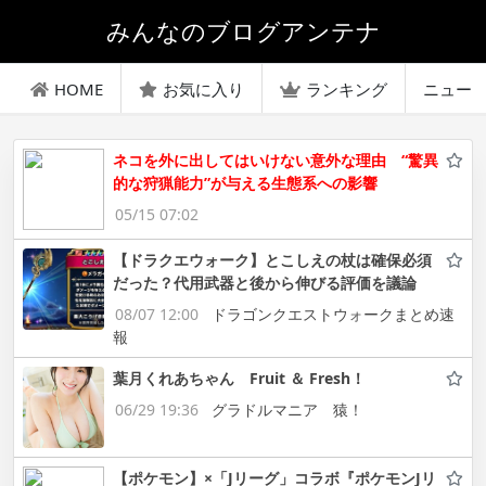
みんなのブログアンテナ
HOME
お気に入り
ランキング
ニュー
ネコを外に出してはいけない意外な理由 “驚異
的な狩猟能力”が与える生態系への影響
05/15 07:02
【ドラクエウォーク】とこしえの杖は確保必須
だった？代用武器と後から伸びる評価を議論
08/07 12:00
ドラゴンクエストウォークまとめ速
報
葉月くれあちゃん Fruit ＆ Fresh！
06/29 19:36
グラドルマニア 猿！
【ポケモン】×「Jリーグ」コラボ『ポケモンJリ