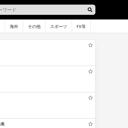
画
海外
その他
スポーツ
FX等
グラビア
オ
発表