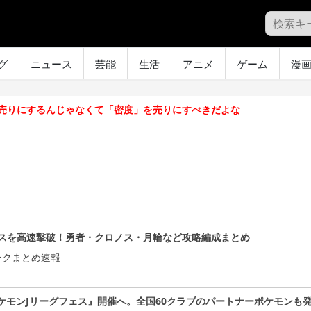
グ
ニュース
芸能
生活
アニメ
ゲーム
漫
売りにするんじゃなくて「密度」を売りにすべきだよな
スを高速撃破！勇者・クロノス・月輪など攻略編成まとめ
ークまとめ速報
ケモンJリーグフェス』開催へ。全国60クラブのパートナーポケモンも