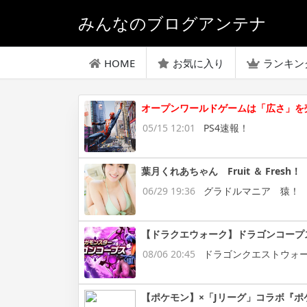
みんなのブログアンテナ
HOME
お気に入り
ランキン
オープンワールドゲームは「広さ」を
05/15 12:01
PS4速報！
葉月くれあちゃん Fruit ＆ Fresh！
06/29 19:36
グラドルマニア 猿！
【ドラクエウォーク】ドラゴンコープ
08/06 20:45
ドラゴンクエストウォ
【ポケモン】×「Jリーグ」コラボ『ポ