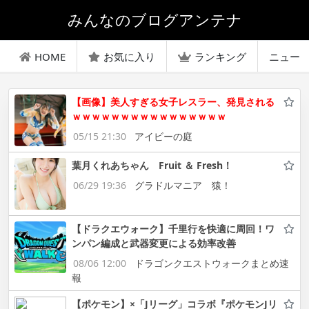
みんなのブログアンテナ
HOME
お気に入り
ランキング
ニュー
【画像】美人すぎる女子レスラー、発見される
ｗｗｗｗｗｗｗｗｗｗｗｗｗｗｗｗ
05/15 21:30
アイビーの庭
葉月くれあちゃん Fruit ＆ Fresh！
06/29 19:36
グラドルマニア 猿！
【ドラクエウォーク】千里行を快適に周回！ワ
ンパン編成と武器変更による効率改善
08/06 12:00
ドラゴンクエストウォークまとめ速
報
【ポケモン】×「Jリーグ」コラボ『ポケモンJリ