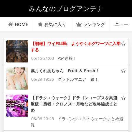
みんなのブログアンテナ
HOME
お気に入り
ランキング
ニュー
【朗報】ワイPS4民、ようやくホグワーツに入学
する
05/15 21:03
PS4速報！
葉月くれあちゃん Fruit ＆ Fresh！
06/29 19:36
グラドルマニア 猿！
【ドラクエウォーク】ドラゴンコープスを高速
撃破！勇者・クロノス・月輪など攻略編成まと
め
08/06 20:45
ドラゴンクエストウォークまとめ速
報