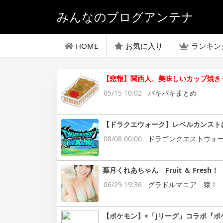
みんなのブログアンテナ
HOME
お気に入り
ランキン
【悲報】関西人、美味しいカップ焼き
05/15 10:02
バキバキまとめ
【ドラクエウォーク】レベルカンスト
08/08 00:00
ドラゴンクエストウォ
葉月くれあちゃん Fruit ＆ Fresh！
06/29 19:36
グラドルマニア 猿！
【ポケモン】×「Jリーグ」コラボ『ポ