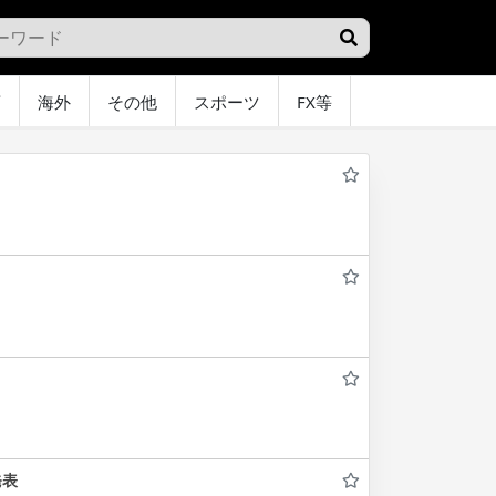
画
海外
その他
スポーツ
FX等
グラビア
オ
発表