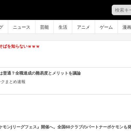
グ
ニュース
芸能
生活
アニメ
ゲーム
漫
そばを知らないｗｗｗ
は普通？全職達成の難易度とメリットを議論
ークまとめ速報
ケモンJリーグフェス』開催へ。全国60クラブのパートナーポケモンも