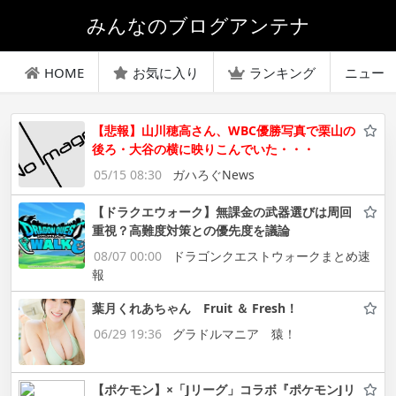
みんなのブログアンテナ
HOME
お気に入り
ランキング
ニュー
【悲報】山川穂高さん、WBC優勝写真で栗山の
後ろ・大谷の横に映りこんでいた・・・
05/15 08:30
ガハろぐNews
【ドラクエウォーク】無課金の武器選びは周回
重視？高難度対策との優先度を議論
08/07 00:00
ドラゴンクエストウォークまとめ速
報
葉月くれあちゃん Fruit ＆ Fresh！
06/29 19:36
グラドルマニア 猿！
【ポケモン】×「Jリーグ」コラボ『ポケモンJリ