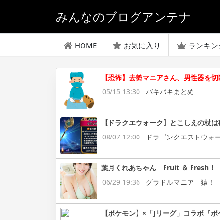
みんなのブログアンテナ
HOME
お気に入り
ランキン
【恐怖】去勢マニアさん、男性器を切
05/15 13:30
バキバキまとめ
【ドラクエウォーク】とこしえの杖は
08/07 12:00
ドラゴンクエストウォ
葉月くれあちゃん Fruit ＆ Fresh！
06/29 19:36
グラドルマニア 猿！
【ポケモン】×「Jリーグ」コラボ『ポ