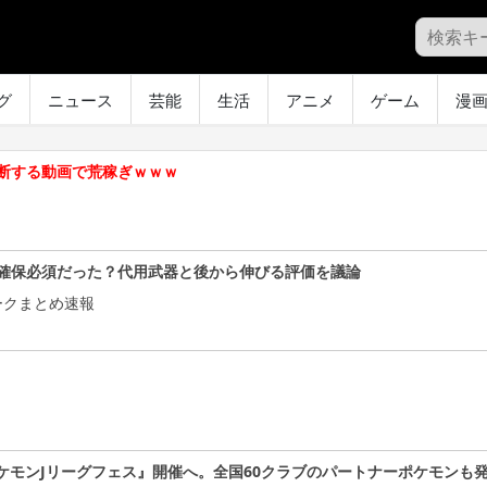
グ
ニュース
芸能
生活
アニメ
ゲーム
漫
断する動画で荒稼ぎｗｗｗ
確保必須だった？代用武器と後から伸びる評価を議論
ークまとめ速報
ケモンJリーグフェス』開催へ。全国60クラブのパートナーポケモンも