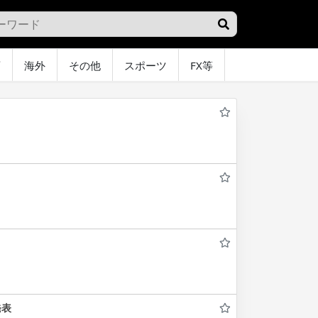
画
海外
その他
スポーツ
FX等
グラビア
オ
発表