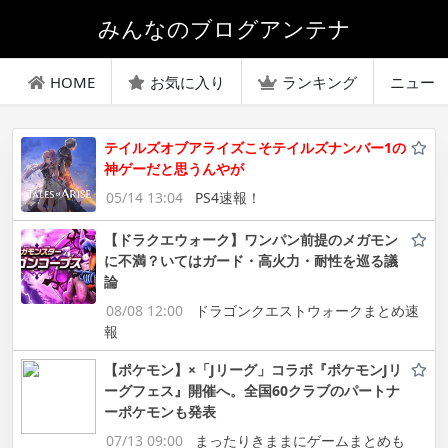
みんなのブログアンテナ
HOME
お気に入り
ランキング
ニュー
テイルズオブアライズこそテイルズナンバー1の
神ゲーだと思うんやが
05/14 13:04
PS4速報！
【ドラクエウォーク】ワンパン前提のメガモン
に不満？いてはガード・高火力・耐性を巡る議
論
08/08 12:00
ドラゴンクエストウォークまとめ速
報
【ポケモン】×「Jリーグ」コラボ『ポケモンJリ
ーグフェス』開催へ。全国60クラブのパートナ
ーポケモンも発表
07/13 09:00
まったりきままにゲームまとめも