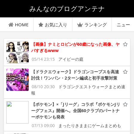
みんなのブログアンテナ
HOME
お気に入り
ランキング
ニュー
【画像】ナミとロビンが60歳になった画像、ヤ
バすぎるwww
05/14 23:15
アイビーの庭
【ドラクエウォーク】ドラゴンコープスを高速
討伐！ワンパン・2ターン編成と初手攻撃対策
08/10 20:30
ドラゴンクエストウォークまとめ速
報
【ポケモン】×「Jリーグ」コラボ『ポケモンJリ
ーグフェス』開催へ。全国60クラブのパートナ
ーポケモンも発表
07/13 09:00
まったりきままにゲームまとめも