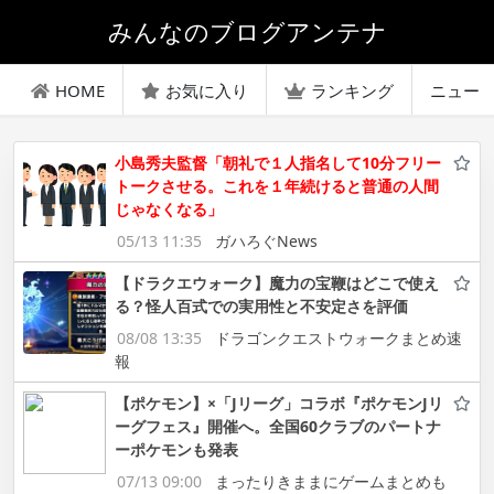
みんなのブログアンテナ
HOME
お気に入り
ランキング
ニュー
小島秀夫監督「朝礼で１人指名して10分フリー
トークさせる。これを１年続けると普通の人間
じゃなくなる」
05/13 11:35
ガハろぐNews
【ドラクエウォーク】魔力の宝鞭はどこで使え
る？怪人百式での実用性と不安定さを評価
08/08 13:35
ドラゴンクエストウォークまとめ速
報
【ポケモン】×「Jリーグ」コラボ『ポケモンJリ
ーグフェス』開催へ。全国60クラブのパートナ
ーポケモンも発表
07/13 09:00
まったりきままにゲームまとめも