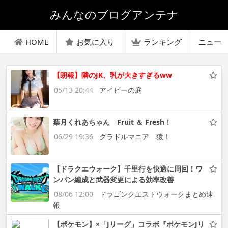
みんなのブログアンテナ
HOME
お気に入り
ランキング
ニュー
【朗報】隣のJK、乳が大きすぎるww
05/13 20:44
アイビーの庭
葉月くれあちゃん Fruit ＆ Fresh！
06/29 19:36
グラドルマニア 猿！
【ドラクエウォーク】千里行を快適に周回！ワ
ンパン編成と武器変更による効率改善
08/06 12:00
ドラゴンクエストウォークまとめ速
報
【ポケモン】×「Jリーグ」コラボ『ポケモンJリ