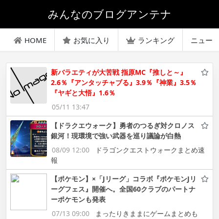
みんなのブログアンテナ
HOME
お気に入り
ランキング
ニュー
新バラエティが大苦戦 指原MC『推しと～』
2.6％『アンタッチャブる』3.9％『神業』3.5％
『ヤギと大悟』1.6％
05/11 13:47
【ドラクエウォーク】勇者のつるぎ対クロノス
銀河！現環境で強い武器を巡り議論が白熱
08/09 12:00
ドラゴンクエストウォークまとめ速
報
【ポケモン】×「Jリーグ」コラボ『ポケモンJリ
ーグフェス』開催へ。全国60クラブのパートナ
ーポケモンも発表
07/13 09:00
まったりきままにゲームまとめも