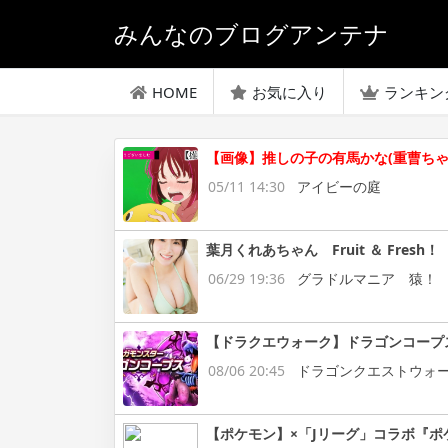
みんなのブログアンテナ
HOME
お気に入り
ランキン
【画像】推しの子の有馬かな(重曹ち
05/11 14:30
アイビーの庭
葉月くれあちゃん Fruit ＆ Fresh！
06/29 19:36
グラドルマニア 猿！
【ドラクエウォーク】ドラゴンコープ
08/06 20:45
ドラゴンクエストウォ
【ポケモン】×「Jリーグ」コラボ『ポ