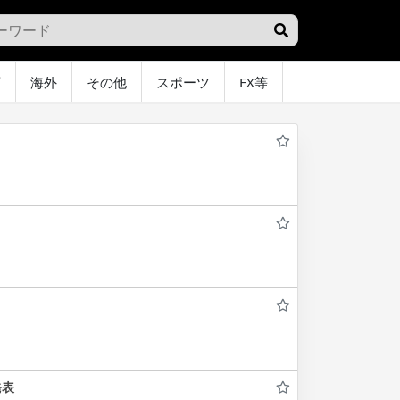
画
海外
その他
スポーツ
FX等
グラビア
オ
発表