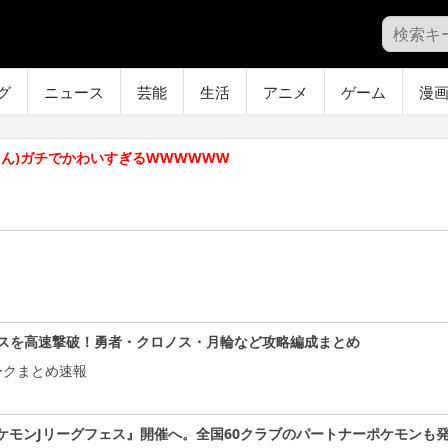
グ
ニュース
芸能
生活
アニメ
ゲーム
漫
ゃん)ガチでかわいすぎるWWWWWW
スを高速撃破！勇者・クロノス・月輪など攻略編成まとめ
ークまとめ速報
ケモンJリーグフェス』開催へ。全国60クラブのパートナーポケモンも