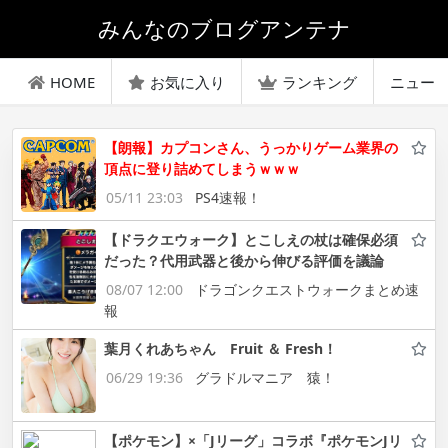
みんなのブログアンテナ
HOME
お気に入り
ランキング
ニュー
【朗報】カプコンさん、うっかりゲーム業界の
頂点に登り詰めてしまうｗｗｗ
05/11 23:03
PS4速報！
【ドラクエウォーク】とこしえの杖は確保必須
だった？代用武器と後から伸びる評価を議論
08/07 12:00
ドラゴンクエストウォークまとめ速
報
葉月くれあちゃん Fruit ＆ Fresh！
06/29 19:36
グラドルマニア 猿！
【ポケモン】×「Jリーグ」コラボ『ポケモンJリ