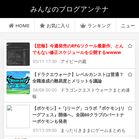
みんなのブログアンテナ
HOME
お気に入り
ランキング
ニュー
【悲報】今週発売のRPGツクール最新作、とん
でもない修正スケジュールを公開するwwww
05/11 17:30
アイビーの庭
【ドラクエウォーク】レベルカンストは普通？
全職達成の難易度とメリットを議論
08/08 00:00
ドラゴンクエストウォークまとめ速
報
【ポケモン】×「Jリーグ」コラボ『ポケモンJリ
ーグフェス』開催へ。全国60クラブのパートナ
ーポケモンも発表
07/13 09:00
まったりきままにゲームまとめも