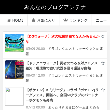
みんなのブログアンテナ
HOME
お気に入り
ランキング
ニュー
【DQウォーク】次の職業情報てなんかあるんか
な
05/09 20:00
ドラゴンクエストウォークまとめ速
報
【ドラクエウォーク】勇者のつるぎ対クロノス
銀河！現環境で強い武器を巡り議論が白熱
08/09 12:00
ドラゴンクエストウォークまとめ速
報
【ポケモン】×「Jリーグ」コラボ『ポケモンJリ
ーグフェス』開催へ。全国60クラブのパートナ
ーポケモンも発表
07/13 09:00
まったりきままにゲームまとめも