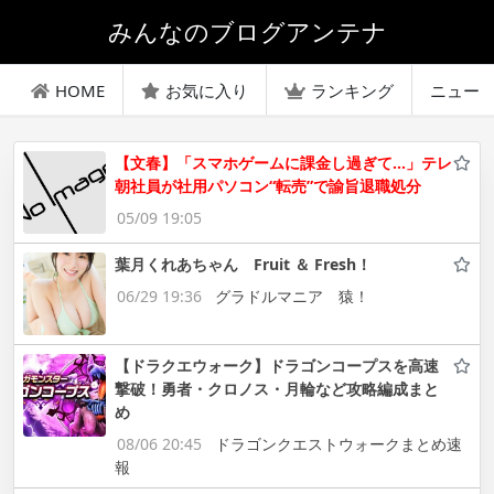
みんなのブログアンテナ
HOME
お気に入り
ランキング
ニュー
【文春】「スマホゲームに課金し過ぎて…」テレ
朝社員が社用パソコン“転売”で諭旨退職処分
05/09 19:05
葉月くれあちゃん Fruit ＆ Fresh！
06/29 19:36
グラドルマニア 猿！
【ドラクエウォーク】ドラゴンコープスを高速
撃破！勇者・クロノス・月輪など攻略編成まと
め
08/06 20:45
ドラゴンクエストウォークまとめ速
報