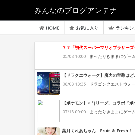
みんなのブログアンテナ
HOME
お気に入り
ランキン
？？「初代スーパーマリオブラザーズ
05/08 10:00
まったりきままにゲー
【ドラクエウォーク】魔力の宝鞭はど
08/08 13:35
ドラゴンクエストウォ
【ポケモン】×「Jリーグ」コラボ『ポ
07/13 09:00
まったりきままにゲー
葉月くれあちゃん Fruit ＆ Fresh！