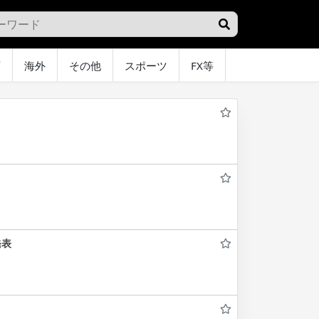
画
海外
その他
スポーツ
FX等
グラビア
オ
発表