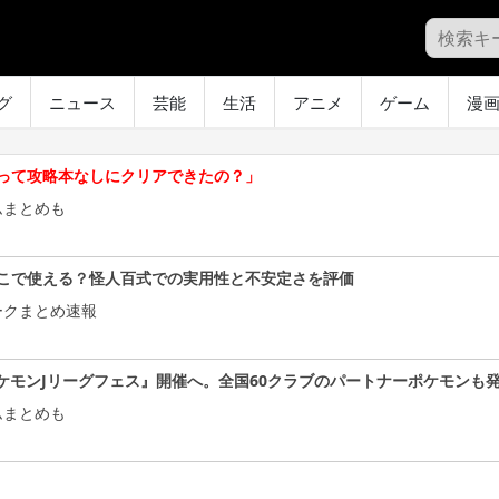
グ
ニュース
芸能
生活
アニメ
ゲーム
漫
って攻略本なしにクリアできたの？」
ムまとめも
こで使える？怪人百式での実用性と不安定さを評価
ークまとめ速報
ケモンJリーグフェス』開催へ。全国60クラブのパートナーポケモンも
ムまとめも