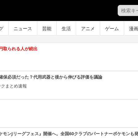
グ
ニュース
芸能
生活
アニメ
ゲーム
漫
円取られる人が続出
確保必須だった？代用武器と後から伸びる評価を議論
ークまとめ速報
ケモンJリーグフェス』開催へ。全国60クラブのパートナーポケモンも