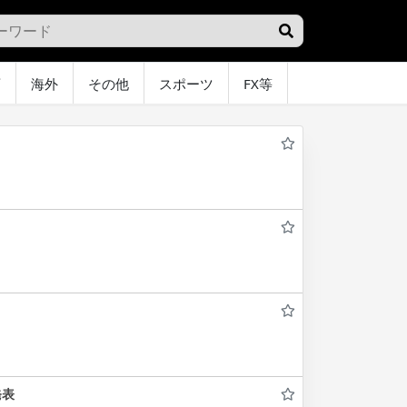
画
海外
その他
スポーツ
FX等
グラビア
オ
発表