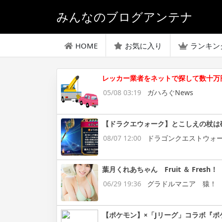
みんなのブログアンテナ
HOME
お気に入り
ランキン
レッカー業者をネットで探して数十万
05/08 03:19
ガハろぐNews
【ドラクエウォーク】とこしえの杖は
08/07 12:00
ドラゴンクエストウォ
葉月くれあちゃん Fruit ＆ Fresh！
06/29 19:36
グラドルマニア 猿！
【ポケモン】×「Jリーグ」コラボ『ポ