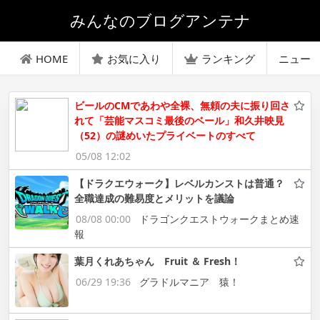
みんなのブログアンテナ
HOME
お気に入り
ランキング
ニュー
ビールのCMであわや全裸、無頼の夫に振り回さ
れて「芸能マスコミ最後のベール」和久井映見
（52）の謎めいたプライベートのすべて
05/08 12:02
【ドラクエウォーク】レベルカンストは普通？
全職達成の難易度とメリットを議論
08/08 00:00
ドラゴンクエストウォークまとめ速
報
葉月くれあちゃん Fruit ＆ Fresh！
06/29 19:36
グラドルマニア 猿！