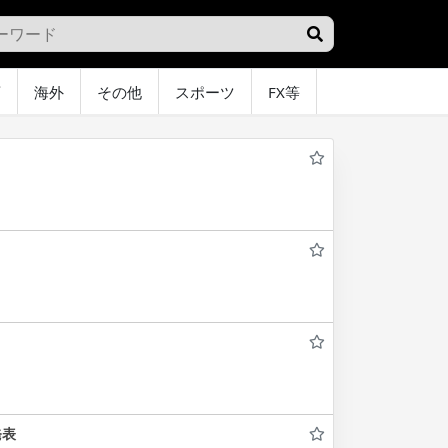
画
海外
その他
スポーツ
FX等
グラビア
オ
発表