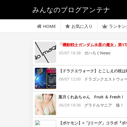
みんなのブログアンテナ
HOME
お気に入り
ランキン
「機動戦士ガンダム水星の魔女」第17
05/07 18:38
ガハろぐNews
【ドラクエウォーク】とこしえの杖は
08/07 12:00
ドラゴンクエストウォ
葉月くれあちゃん Fruit ＆ Fresh！
06/29 19:36
グラドルマニア 猿！
【ポケモン】×「Jリーグ」コラボ『ポ