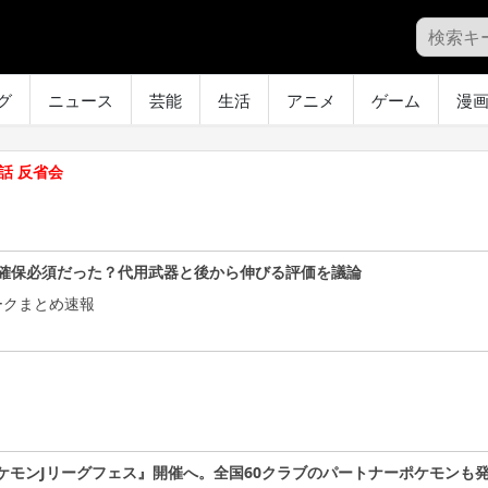
グ
ニュース
芸能
生活
アニメ
ゲーム
漫
話 反省会
確保必須だった？代用武器と後から伸びる評価を議論
ークまとめ速報
ケモンJリーグフェス』開催へ。全国60クラブのパートナーポケモンも