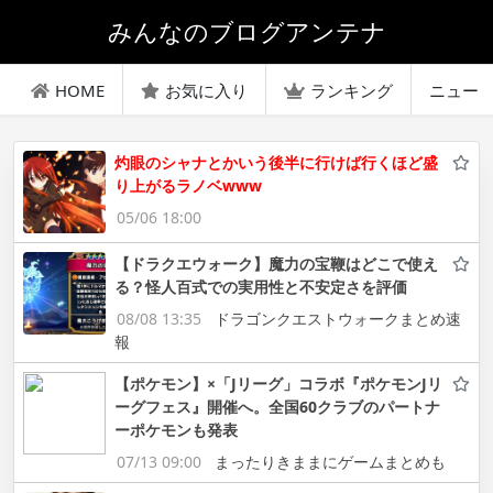
みんなのブログアンテナ
HOME
お気に入り
ランキング
ニュー
灼眼のシャナとかいう後半に行けば行くほど盛
り上がるラノベwww
05/06 18:00
【ドラクエウォーク】魔力の宝鞭はどこで使え
る？怪人百式での実用性と不安定さを評価
08/08 13:35
ドラゴンクエストウォークまとめ速
報
【ポケモン】×「Jリーグ」コラボ『ポケモンJリ
ーグフェス』開催へ。全国60クラブのパートナ
ーポケモンも発表
07/13 09:00
まったりきままにゲームまとめも