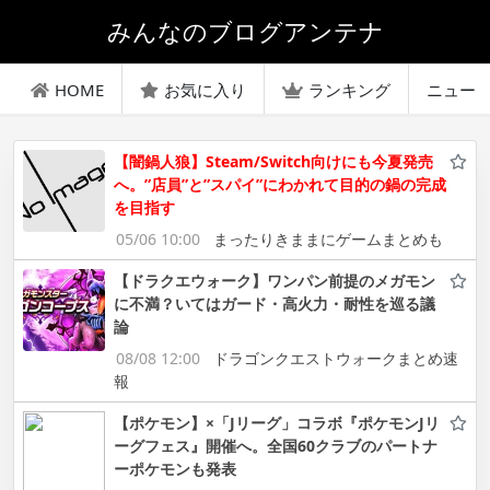
みんなのブログアンテナ
HOME
お気に入り
ランキング
ニュー
【闇鍋人狼】Steam/Switch向けにも今夏発売
へ。”店員”と”スパイ”にわかれて目的の鍋の完成
を目指す
05/06 10:00
まったりきままにゲームまとめも
【ドラクエウォーク】ワンパン前提のメガモン
に不満？いてはガード・高火力・耐性を巡る議
論
08/08 12:00
ドラゴンクエストウォークまとめ速
報
【ポケモン】×「Jリーグ」コラボ『ポケモンJリ
ーグフェス』開催へ。全国60クラブのパートナ
ーポケモンも発表