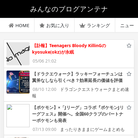
みんなのブログアンテナ
HOME
お気に入り
ランキング
ニュー
【訃報】Teenagers Bloody KillinGの
kyosuke(okz)が永眠
05/06 21:02
【ドラクエウォーク】ラッキーフォーチュンは
翼斧なしなら引くべき？効果延長の価値を評価
08/10 12:00
ドラゴンクエストウォークまとめ速
報
【ポケモン】×「Jリーグ」コラボ『ポケモンJリ
ーグフェス』開催へ。全国60クラブのパートナ
ーポケモンも発表
07/13 09:00
まったりきままにゲームまとめも