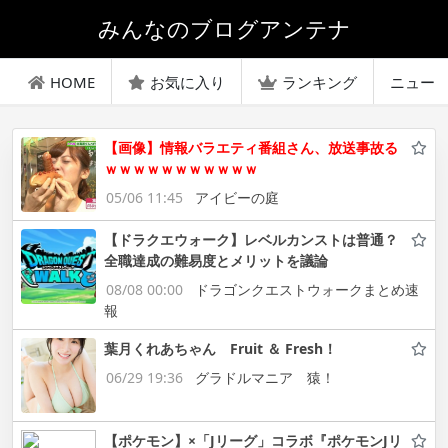
みんなのブログアンテナ
HOME
お気に入り
ランキング
ニュー
【画像】情報バラエティ番組さん、放送事故る
ｗｗｗｗｗｗｗｗｗｗｗ
05/06 11:45
アイビーの庭
【ドラクエウォーク】レベルカンストは普通？
全職達成の難易度とメリットを議論
08/08 00:00
ドラゴンクエストウォークまとめ速
報
葉月くれあちゃん Fruit ＆ Fresh！
06/29 19:36
グラドルマニア 猿！
【ポケモン】×「Jリーグ」コラボ『ポケモンJリ