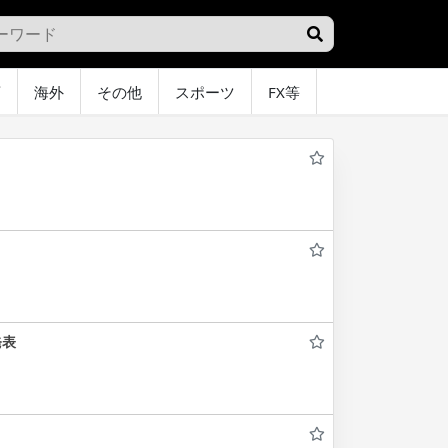
画
海外
その他
スポーツ
FX等
グラビア
オ
発表