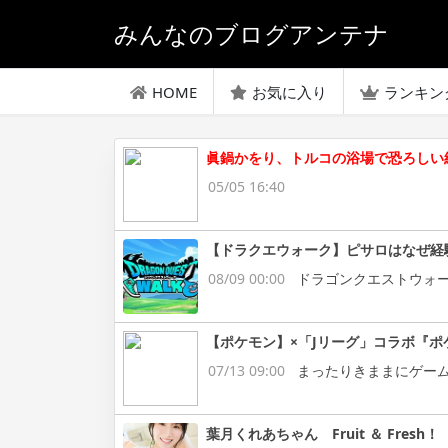
みんなのブログアンテナ
HOME
お気に入り
ランキン
眞鍋かをり、トルコの浴場で恐ろしい
05/05 16:40
【ドラクエウォーク】ピサロはなぜ経
08/09 00:00
ドラゴンクエストウォ
【ポケモン】×「Jリーグ」コラボ『ポ
07/13 09:00
まったりきままにゲー
葉月くれあちゃん Fruit ＆ Fresh！