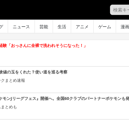
グ
ニュース
芸能
生活
アニメ
ゲーム
漫
経験「おっさんに全裸で洗われそうになった！」
験値の玉をくれた？使い道を巡る考察
ークまとめ速報
ケモンJリーグフェス』開催へ。全国60クラブのパートナーポケモンも
ムまとめも