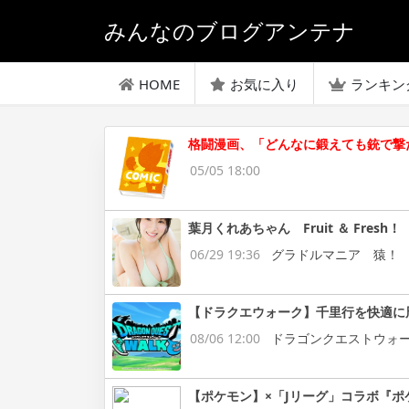
みんなのブログアンテナ
HOME
お気に入り
ランキン
格闘漫画、「どんなに鍛えても銃で撃
05/05 18:00
葉月くれあちゃん Fruit ＆ Fresh！
06/29 19:36
グラドルマニア 猿！
【ドラクエウォーク】千里行を快適に
08/06 12:00
ドラゴンクエストウォ
【ポケモン】×「Jリーグ」コラボ『ポ