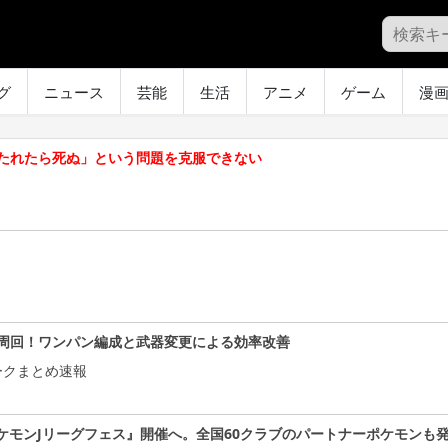
グ
ニュース
芸能
生活
アニメ
ゲーム
漫
たれたら死ぬ」という問題を克服できない
周回！ワンパン編成と武器変更による効率改善
ークまとめ速報
ケモンJリーグフェス』開催へ。全国60クラブのパートナーポケモンも