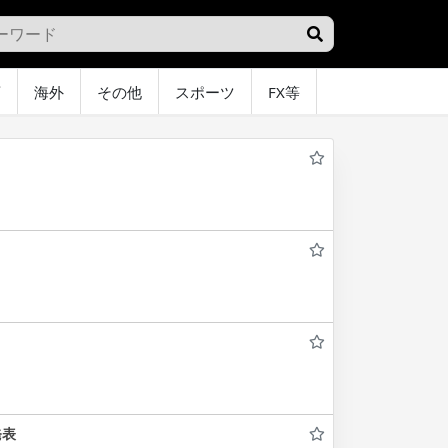
画
海外
その他
スポーツ
FX等
グラビア
オ
発表