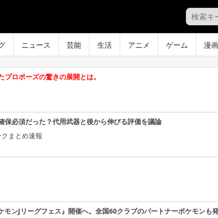
グ
ニュース
芸能
生活
アニメ
ゲーム
漫
たプロポーズの驚きの展開とは。
確保必須だった？代用武器と後から伸びる評価を議論
ークまとめ速報
ケモンJリーグフェス』開催へ。全国60クラブのパートナーポケモンも