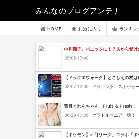
みんなのブログアンテナ
HOME
お気に入り
ランキン
中川翔子、パニックに！？夫から受け
05/05 17:40
【ドラクエウォーク】とこしえの杖は
08/07 12:00
ドラゴンクエストウォ
葉月くれあちゃん Fruit ＆ Fresh！
06/29 19:36
グラドルマニア 猿！
【ポケモン】×「Jリーグ」コラボ『ポ