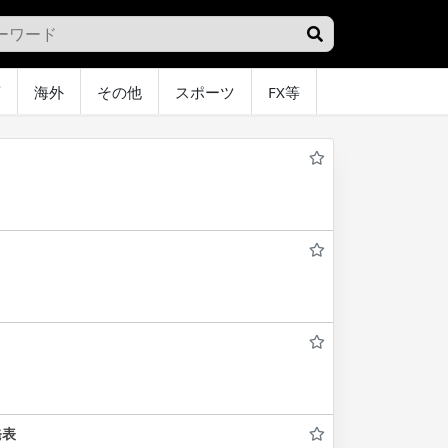
画
海外
その他
スポーツ
FX等
グラビア
オ
発表