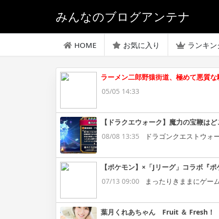
みんなのブログアンテナ
HOME
お気に入り
ランキン
ラーメン二郎野猿街道、極めて悪質な
05/05 14:33
【ドラクエウォーク】魔力の宝鞭はど
08/08 13:35
ドラゴンクエストウォ
【ポケモン】×「Jリーグ」コラボ『ポ
07/13 09:00
まったりきままにゲー
葉月くれあちゃん Fruit ＆ Fresh！