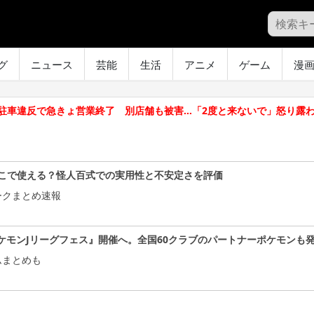
グ
ニュース
芸能
生活
アニメ
ゲーム
漫
駐車違反で急きょ営業終了 別店舗も被害…「2度と来ないで」怒り露
こで使える？怪人百式での実用性と不安定さを評価
ークまとめ速報
ケモンJリーグフェス』開催へ。全国60クラブのパートナーポケモンも
ムまとめも