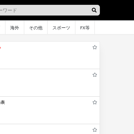
画
海外
その他
スポーツ
FX等
グラビア
オ
わ
発表