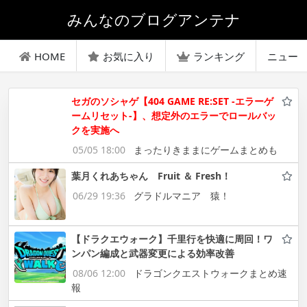
みんなのブログアンテナ
HOME
お気に入り
ランキング
ニュー
セガのソシャゲ【404 GAME RE:SET -エラーゲ
ームリセット-】、想定外のエラーでロールバッ
クを実施へ
05/05 18:00
まったりきままにゲームまとめも
葉月くれあちゃん Fruit ＆ Fresh！
06/29 19:36
グラドルマニア 猿！
【ドラクエウォーク】千里行を快適に周回！ワ
ンパン編成と武器変更による効率改善
08/06 12:00
ドラゴンクエストウォークまとめ速
報