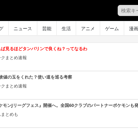
グ
ニュース
芸能
生活
アニメ
ゲーム
漫
れば見るほどタンバリンで良くね？ってなるわ
ークまとめ速報
験値の玉をくれた？使い道を巡る考察
ークまとめ速報
ケモンJリーグフェス』開催へ。全国60クラブのパートナーポケモンも
ムまとめも