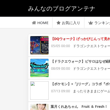
みんなのブログアンテナ
HOME
お気に入り
ランキン
【DQウォーク】げっかびじんって見
05/05 00:00
ドラゴンクエストウォ
【ドラクエウォーク】ピサロはなぜ経
08/09 00:00
ドラゴンクエストウォ
【ポケモン】×「Jリーグ」コラボ『ポ
07/13 09:00
まったりきままにゲー
葉月くれあちゃん Fruit ＆ Fresh！