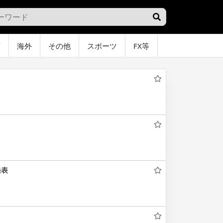
画
海外
その他
スポーツ
FX等
グラビア
オ
発表