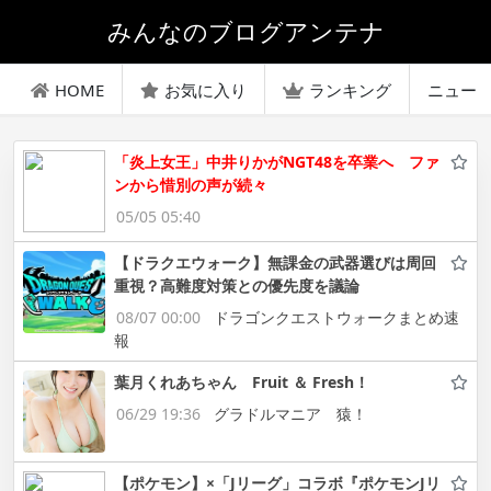
みんなのブログアンテナ
HOME
お気に入り
ランキング
ニュー
「炎上女王」中井りかがNGT48を卒業へ ファ
ンから惜別の声が続々
05/05 05:40
【ドラクエウォーク】無課金の武器選びは周回
重視？高難度対策との優先度を議論
08/07 00:00
ドラゴンクエストウォークまとめ速
報
葉月くれあちゃん Fruit ＆ Fresh！
06/29 19:36
グラドルマニア 猿！
【ポケモン】×「Jリーグ」コラボ『ポケモンJリ