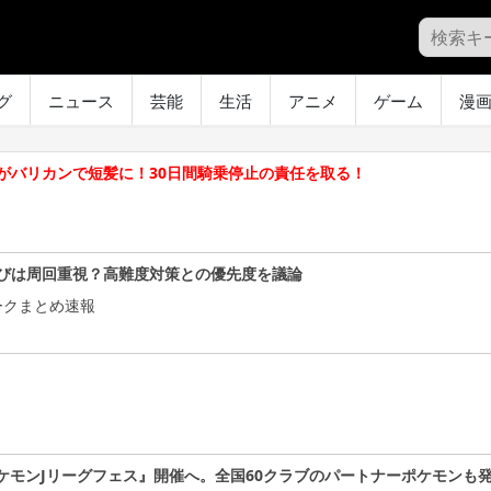
グ
ニュース
芸能
生活
アニメ
ゲーム
漫
がバリカンで短髪に！30日間騎乗停止の責任を取る！
びは周回重視？高難度対策との優先度を議論
ークまとめ速報
ケモンJリーグフェス』開催へ。全国60クラブのパートナーポケモンも