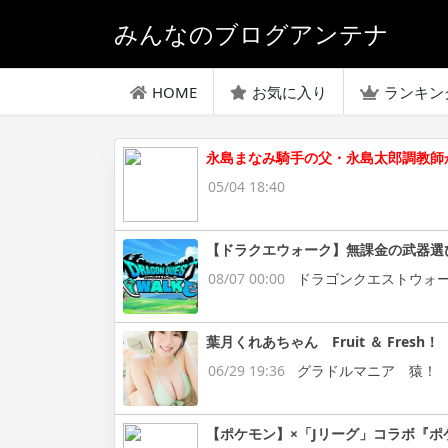
みんなのブログアンテナ
HOME
お気に入り
ランキン
永島まなみ騎手の父・永島太郎調教師
05/04 18:40
【ドラクエウォーク】無課金の武器選
08/07 00:00
ドラゴンクエストウォ
葉月くれあちゃん Fruit ＆ Fresh！
06/29 19:36
グラドルマニア 猿！
【ポケモン】×「Jリーグ」コラボ『ポ