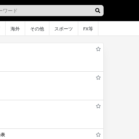
画
海外
その他
スポーツ
FX等
グラビア
オ
発表