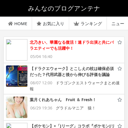
みんなのブログアンテナ
HOME
お気に入り
ランキング
ニュー
北乃きい、華麗なる復活！連ドラ出演と共にバ
ラエティーでも活躍中！
05/04 16:40
【ドラクエウォーク】とこしえの杖は確保必須
だった？代用武器と後から伸びる評価を議論
08/07 12:00
ドラゴンクエストウォークまとめ速
報
葉月くれあちゃん Fruit ＆ Fresh！
06/29 19:36
グラドルマニア 猿！
【ポケモン】×「Jリーグ」コラボ『ポケモンJリ