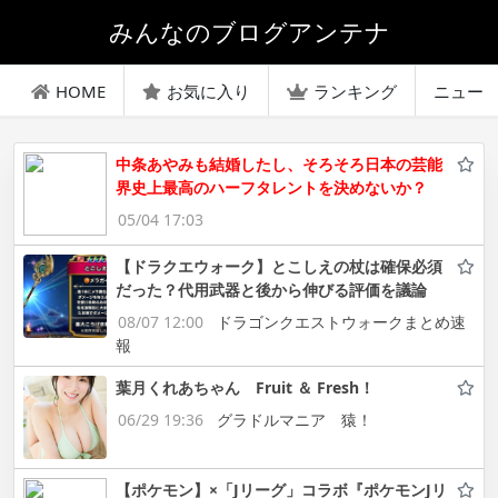
みんなのブログアンテナ
HOME
お気に入り
ランキング
ニュー
中条あやみも結婚したし、そろそろ日本の芸能
界史上最高のハーフタレントを決めないか？
05/04 17:03
【ドラクエウォーク】とこしえの杖は確保必須
だった？代用武器と後から伸びる評価を議論
08/07 12:00
ドラゴンクエストウォークまとめ速
報
葉月くれあちゃん Fruit ＆ Fresh！
06/29 19:36
グラドルマニア 猿！
【ポケモン】×「Jリーグ」コラボ『ポケモンJリ