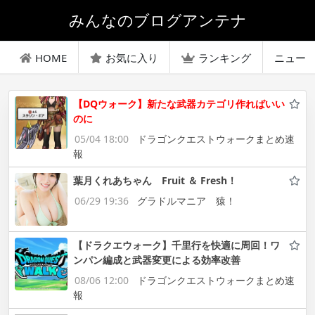
みんなのブログアンテナ
HOME
お気に入り
ランキング
ニュー
【DQウォーク】新たな武器カテゴリ作ればいい
のに
05/04 18:00
ドラゴンクエストウォークまとめ速
報
葉月くれあちゃん Fruit ＆ Fresh！
06/29 19:36
グラドルマニア 猿！
【ドラクエウォーク】千里行を快適に周回！ワ
ンパン編成と武器変更による効率改善
08/06 12:00
ドラゴンクエストウォークまとめ速
報