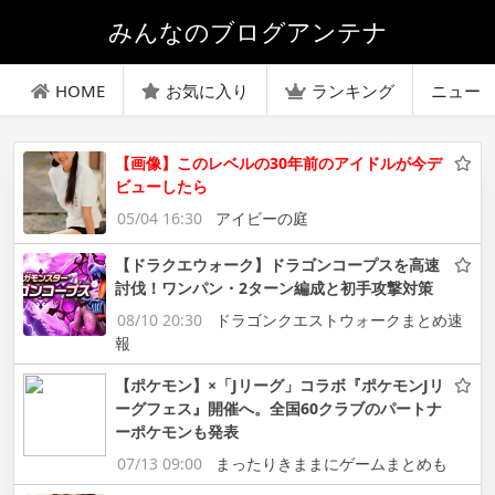
みんなのブログアンテナ
HOME
お気に入り
ランキング
ニュー
【画像】このレベルの30年前のアイドルが今デ
ビューしたら
05/04 16:30
アイビーの庭
【ドラクエウォーク】ドラゴンコープスを高速
討伐！ワンパン・2ターン編成と初手攻撃対策
08/10 20:30
ドラゴンクエストウォークまとめ速
報
【ポケモン】×「Jリーグ」コラボ『ポケモンJリ
ーグフェス』開催へ。全国60クラブのパートナ
ーポケモンも発表
07/13 09:00
まったりきままにゲームまとめも