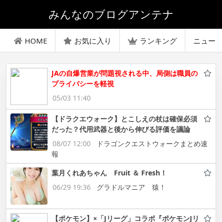
みんなのブログアンテナ
HOME
お気に入り
ランキング
ニュー
JAの自爆営業が問題視される中、局側は職員の
プライバシーを軽視
05/03 11:40
【ドラクエウォーク】とこしえの杖は確保必須
だった？代用武器と後から伸びる評価を議論
08/07 12:00
ドラゴンクエストウォークまとめ速
報
葉月くれあちゃん Fruit ＆ Fresh！
06/29 19:36
グラドルマニア 猿！
【ポケモン】×「Jリーグ」コラボ『ポケモンJリ