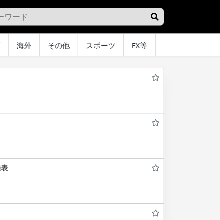
画
海外
その他
スポーツ
FX等
グラビア
オ
発表