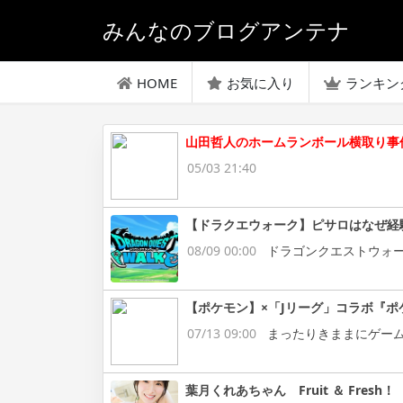
みんなのブログアンテナ
HOME
お気に入り
ランキン
山田哲人のホームランボール横取り事
05/03 21:40
【ドラクエウォーク】ピサロはなぜ経
08/09 00:00
ドラゴンクエストウォ
【ポケモン】×「Jリーグ」コラボ『ポ
07/13 09:00
まったりきままにゲー
葉月くれあちゃん Fruit ＆ Fresh！