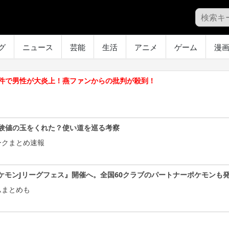
グ
ニュース
芸能
生活
アニメ
ゲーム
漫
件で男性が大炎上！燕ファンからの批判が殺到！
験値の玉をくれた？使い道を巡る考察
ークまとめ速報
ケモンJリーグフェス』開催へ。全国60クラブのパートナーポケモンも
ムまとめも