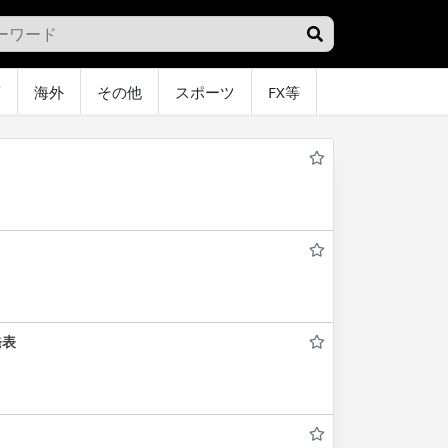
画
海外
その他
スポーツ
FX等
グラビア
オ
発表