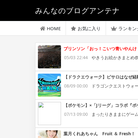
みんなのブログアンテナ
HOME
お気に入り
ランキン
ブリンソン「おっ！こいつ青いやんけ
05/03 22:44
やきうお絵かきまとめ@
【ドラクエウォーク】ピサロはなぜ経
08/09 00:00
ドラゴンクエストウォ
【ポケモン】×「Jリーグ」コラボ『ポ
07/13 09:00
まったりきままにゲー
葉月くれあちゃん Fruit ＆ Fresh！