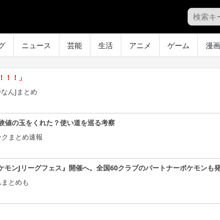
グ
ニュース
芸能
生活
アニメ
ゲーム
漫
！！！」
なんJまとめ
験値の玉をくれた？使い道を巡る考察
ークまとめ速報
ケモンJリーグフェス』開催へ。全国60クラブのパートナーポケモンも
ムまとめも