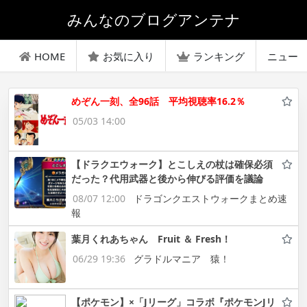
みんなのブログアンテナ
HOME
お気に入り
ランキング
ニュー
めぞん一刻、全96話 平均視聴率16.2％
05/03 14:00
【ドラクエウォーク】とこしえの杖は確保必須
だった？代用武器と後から伸びる評価を議論
08/07 12:00
ドラゴンクエストウォークまとめ速
報
葉月くれあちゃん Fruit ＆ Fresh！
06/29 19:36
グラドルマニア 猿！
【ポケモン】×「Jリーグ」コラボ『ポケモンJリ