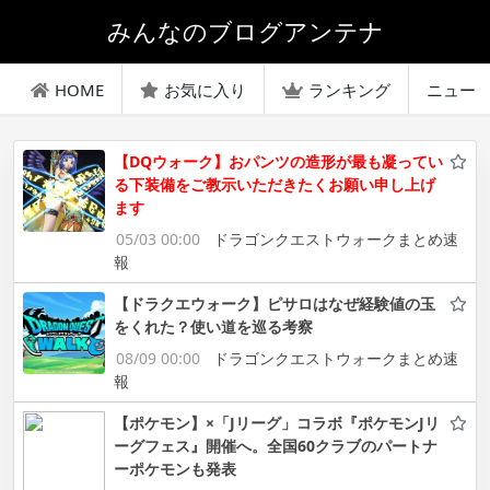
みんなのブログアンテナ
HOME
お気に入り
ランキング
ニュー
【DQウォーク】おパンツの造形が最も凝ってい
る下装備をご教示いただきたくお願い申し上げ
ます
05/03 00:00
ドラゴンクエストウォークまとめ速
報
【ドラクエウォーク】ピサロはなぜ経験値の玉
をくれた？使い道を巡る考察
08/09 00:00
ドラゴンクエストウォークまとめ速
報
【ポケモン】×「Jリーグ」コラボ『ポケモンJリ
ーグフェス』開催へ。全国60クラブのパートナ
ーポケモンも発表