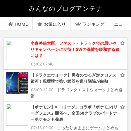
みんなのブログアンテナ
HOME
お気に入り
ランキング
ニュー
小倉將信大臣、ファスト・トラックでの思いや
りキャンペーンに期待！GWの混雑を緩和する狙
いは？
05/02 07:40
【ドラクエウォーク】勇者のつるぎ対クロノス
銀河！現環境で強い武器を巡り議論が白熱
08/09 12:00
ドラゴンクエストウォークまとめ速
報
【ポケモン】×「Jリーグ」コラボ『ポケモンJリ
ーグフェス』開催へ。全国60クラブのパートナ
ーポケモンも発表
07/13 09:00
まったりきままにゲームまとめも