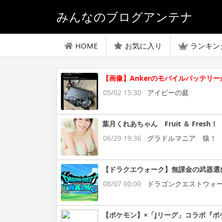
みんなのブログアンテナ
HOME
お気に入り
ランキン
【画像】Ankerのモバイルバッテリー
05/02 15:30
アイビーの庭
葉月くれあちゃん Fruit ＆ Fresh！
06/29 19:36
グラドルマニア 猿！
【ドラクエウォーク】無課金の武器選
08/07 00:00
ドラゴンクエストウォ
【ポケモン】×「Jリーグ」コラボ『ポ