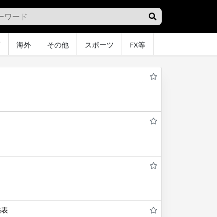
画
海外
その他
スポーツ
FX等
グラビア
オ
発表