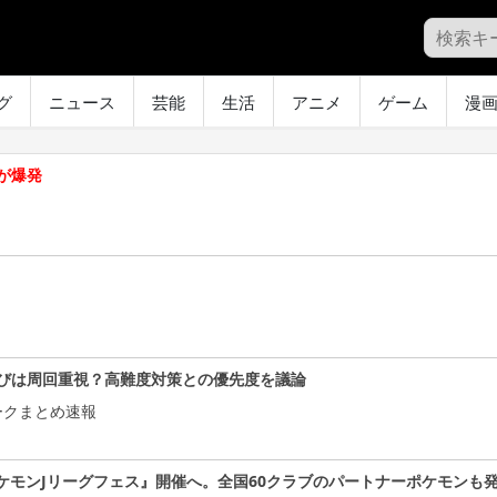
グ
ニュース
芸能
生活
アニメ
ゲーム
漫
が爆発
びは周回重視？高難度対策との優先度を議論
ークまとめ速報
ケモンJリーグフェス』開催へ。全国60クラブのパートナーポケモンも