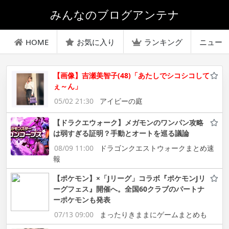
みんなのブログアンテナ
HOME
お気に入り
ランキング
ニュー
【画像】吉瀬美智子(48)「あたしでシコシコして
ぇ～ん」
05/02 21:30
アイビーの庭
【ドラクエウォーク】メガモンのワンパン攻略
は弱すぎる証明？手動とオートを巡る議論
08/09 11:00
ドラゴンクエストウォークまとめ速
報
【ポケモン】×「Jリーグ」コラボ『ポケモンJリ
ーグフェス』開催へ。全国60クラブのパートナ
ーポケモンも発表
07/13 09:00
まったりきままにゲームまとめも