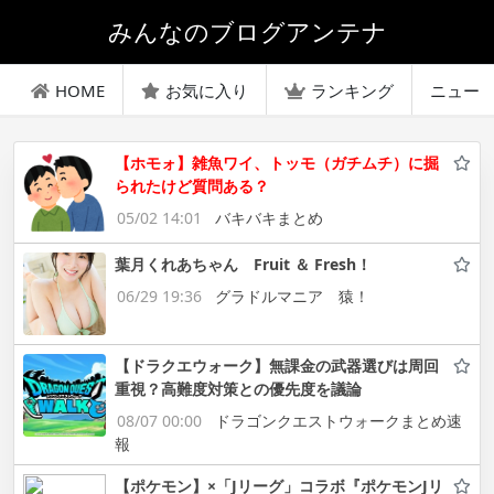
みんなのブログアンテナ
HOME
お気に入り
ランキング
ニュー
【ホモォ】雑魚ワイ、トッモ（ガチムチ）に掘
られたけど質問ある？
05/02 14:01
バキバキまとめ
葉月くれあちゃん Fruit ＆ Fresh！
06/29 19:36
グラドルマニア 猿！
【ドラクエウォーク】無課金の武器選びは周回
重視？高難度対策との優先度を議論
08/07 00:00
ドラゴンクエストウォークまとめ速
報
【ポケモン】×「Jリーグ」コラボ『ポケモンJリ