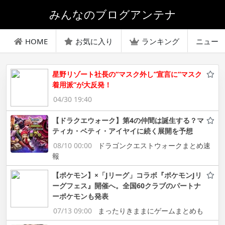
みんなのブログアンテナ
HOME
お気に入り
ランキング
ニュー
星野リゾート社長の“マスク外し”宣言に“マスク
着用派”が大反発！
04/30 19:40
【ドラクエウォーク】第4の仲間は誕生する？マ
ティカ・ベティ・アイヤイに続く展開を予想
08/10 00:00
ドラゴンクエストウォークまとめ速
報
【ポケモン】×「Jリーグ」コラボ『ポケモンJリ
ーグフェス』開催へ。全国60クラブのパートナ
ーポケモンも発表
07/13 09:00
まったりきままにゲームまとめも