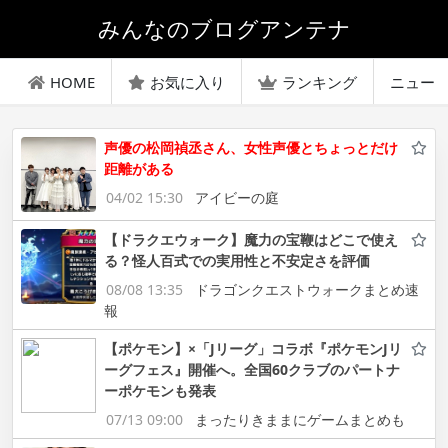
みんなのブログアンテナ
HOME
お気に入り
ランキング
ニュー
声優の松岡禎丞さん、女性声優とちょっとだけ
距離がある
04/02 15:30
アイビーの庭
【ドラクエウォーク】魔力の宝鞭はどこで使え
る？怪人百式での実用性と不安定さを評価
08/08 13:35
ドラゴンクエストウォークまとめ速
報
【ポケモン】×「Jリーグ」コラボ『ポケモンJリ
ーグフェス』開催へ。全国60クラブのパートナ
ーポケモンも発表
07/13 09:00
まったりきままにゲームまとめも