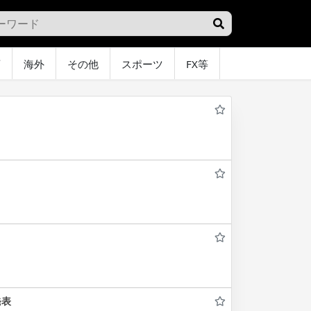
画
海外
その他
スポーツ
FX等
グラビア
オ
発表