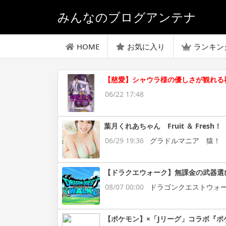
みんなのブログアンテナ
HOME
お気に入り
ランキン
【慈愛】シャウラ様の優しさが観れる
06/22 17:48
葉月くれあちゃん Fruit ＆ Fresh！
06/29 19:36
グラドルマニア 猿！
【ドラクエウォーク】無課金の武器選
08/07 00:00
ドラゴンクエストウォ
【ポケモン】×「Jリーグ」コラボ『ポ