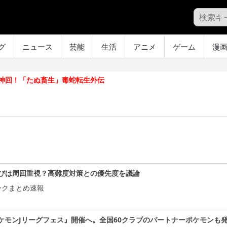
グ
ニュース
芸能
生活
アニメ
ゲーム
漫
神回！「たぬ畜生」毒蛇転生外伝
びは周回重視？高難度対策との優先度を議論
ークまとめ速報
ケモンJリーグフェス』開催へ。全国60クラブのパートナーポケモンも